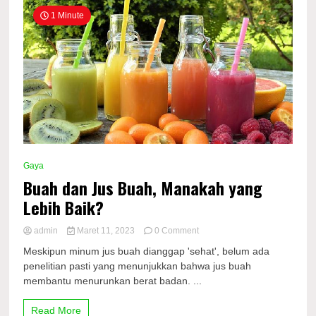
1 Minute
Gaya
Buah dan Jus Buah, Manakah yang
Lebih Baik?
on
admin
Maret 11, 2023
0 Comment
Buah
Meskipun minum jus buah dianggap 'sehat', belum ada
dan
penelitian pasti yang menunjukkan bahwa jus buah
Jus
membantu menurunkan berat badan. ...
Buah,
Manakah
yang
Read More