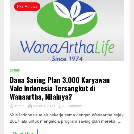
2 Minutes
Bisnis
Dana Saving Plan 3.000 Karyawan
Vale Indonesia Tersangkut di
Wanaartha, Nilainya?
on
admin
Maret 8, 2023
0 Comment
Dana
Vale Indonesia telah bekerja sama dengan Wanaartha sejak
Saving
2017 lalu untuk mengelola program saving plan mereka. ...
Plan
3.000
Karyawan
Read More