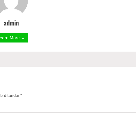
admin
earn More →
b ditandai
*