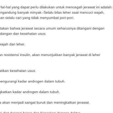
l-hal yang dapat perlu dilakukan untuk mencegah jerawat ini adalah:
ngandung banyak minyak.-Selalu bilas leher saat mencuci wajah,
an selalu cari yang tidak menyumbat pori-pori.
ngatakan bahwa jerawat secara umum seharusnya ditangani dengan
adangan dan kesehatan usus.
ajah dan leher.
resistensi insulin, akan menunjukkan banyak jerawat di leher
hatikan kesehatan usus.
mengurangi kadar androgen dalam tubuh.
gkatkan kadar androgen dalam tubuh.
a akan menjadi sangat buruk dan meningkatkan jerawat.
ani diet dengan benar dan bicarakan dengan dokter.