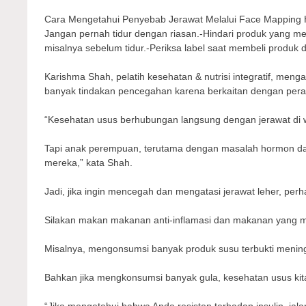
Cara Mengetahui Penyebab Jerawat Melalui Face Mapping Ha
Jangan pernah tidur dengan riasan.-Hindari produk yang me
misalnya sebelum tidur.-Periksa label saat membeli produk d
Karishma Shah, pelatih kesehatan & nutrisi integratif, me
banyak tindakan pencegahan karena berkaitan dengan per
“Kesehatan usus berhubungan langsung dengan jerawat di w
Tapi anak perempuan, terutama dengan masalah hormon dan 
mereka,” kata Shah.
Jadi, jika ingin mencegah dan mengatasi jerawat leher, per
Silakan makan makanan anti-inflamasi dan makanan yang 
Misalnya, mengonsumsi banyak produk susu terbukti menin
Bahkan jika mengkonsumsi banyak gula, kesehatan usus kit
“Jika mengetahui bahwa Anda resisten terhadap insulin, jal