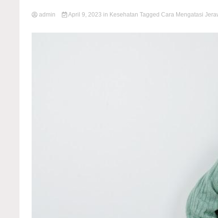
admin
April 9, 2023
in
Kesehatan
Tagged
Cara Mengatasi Jeraw