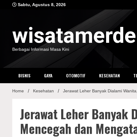
Skip
Sabtu, Agustus 8, 2026
to
content
wisatamerd
Berbagai Informasi Masa Kini
BISNIS
GAYA
OTOMOTIF
KESEHATAN
T
Home
Kesehatan
Jerawat Leher Banyak Dialami Wanita
Jerawat Leher Banyak D
Mencegah dan Mengata