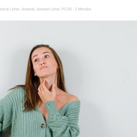
at di Leher
,
Jerawat
,
Jerawat Leher
,
PCOS
- 2 Minutes