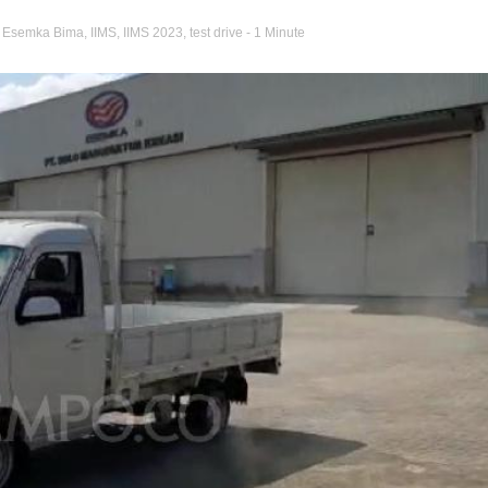
,
Esemka Bima
,
IIMS
,
IIMS 2023
,
test drive
- 1 Minute