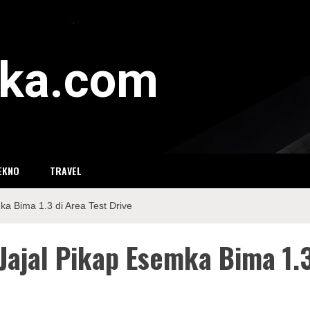
eka.com
EKNO
TRAVEL
a Bima 1.3 di Area Test Drive
Jajal Pikap Esemka Bima 1.