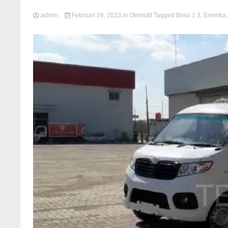
admin
Februari 24, 2023
in
Otomotif
Tagged
Bima 1.3
,
Esemka